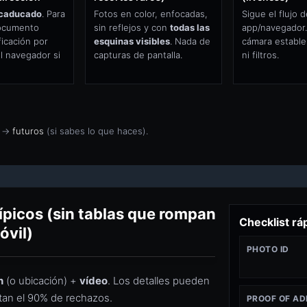
 caducado
. Para
Fotos en color, enfocadas,
Sigue el flujo d
documento
sin reflejos y con
todas las
app/navegador.
ficación por
esquinas visibles
. Nada de
cámara estable,
l navegador si
capturas de pantalla.
ni filtros.
→
futuros
(si sabes lo que haces).
ípicos (sin tablas que rompan
Checklist rá
óvil)
PHOTO ID
n
(o ubicación) +
vídeo
. Los detalles pueden
vitan el 90% de rechazos.
PROOF OF A