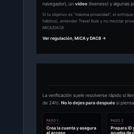
navegador), un
vídeo
(liveness) y algunas 
Si tu objetivo es “máxima privacidad”, el enfoque
hábitos), entender Travel Rule y no mezclar priva
MiCA/DAC8.
Ver regulación, MiCA y DAC8 →
La verificación suele resolverse rápido si l
de 24h).
No lo dejes para después
si piensa
PASO 1
PASO 2
Crea la cuenta y asegura
Prepara ID y
el acceso
prueba de 