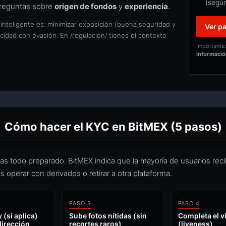
(según
preguntas sobre
origen de fondos
y
experiencia
.
 inteligente es: minimizar exposición (buena seguridad y
Ver p
cidad con evasión. En /regulacion/ tienes el contexto
Importante: 
informació
Cómo hacer el KYC en BitMEX (5 pasos)
levas todo preparado. BitMEX indica que la mayoría de usuarios re
s operar con derivados o retirar a otra plataforma.
PASO 3
PASO 4
 (si aplica)
Sube fotos nítidas (sin
Completa el v
dirección
recortes raros)
(liveness)