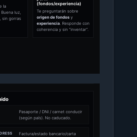
(fondos/experiencia)
e la
Te preguntarán sobre
 Buena luz,
origen de fondos
y
 sin gorras
experiencia
. Responde con
coherencia y sin “inventar”.
pido
Pasaporte / DNI / carnet conducir
(según país). No caducado.
DDRESS
Factura/estado bancario/carta