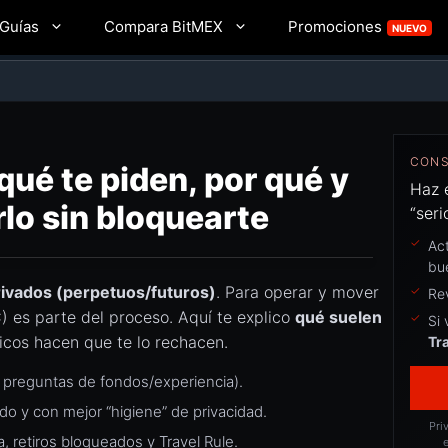
Promociones
Guías
Compara BitMEX
NUEVO
CONS
ué te piden, por qué y
Haz 
lo sin bloquearte
“seri
Ac
bu
ivados (perpetuos/futuros)
. Para operar y mover
Re
C) es parte del proceso. Aquí te explico
qué suelen
Si 
picos hacen que te lo rechacen.
Tr
y preguntas de fondos/experiencia).
do y con mejor “higiene” de privacidad.
Pri
a, retiros bloqueados y Travel Rule.
e