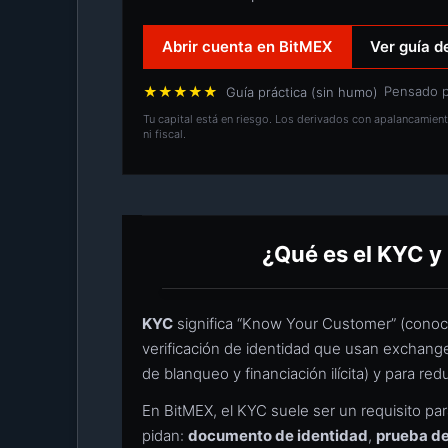
Abrir cuenta en BitMEX
Ver guía de
★★★★★
Pensado p
Guía práctica (sin humo)
Tu capital está en riesgo. Los derivados con apalancamien
ni fiscal.
¿Qué es el KYC y
KYC
significa “Know Your Customer” (conoce 
verificación de identidad que usan exchange
de blanqueo y financiación ilícita) y para re
En BitMEX, el KYC suele ser un requisito pa
pidan:
documento de identidad
,
prueba de