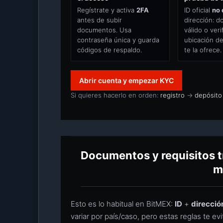
Regístrate y activa
2FA
ID oficial
no
antes de subir
dirección: 
documentos. Usa
válido o veri
contraseña única y guarda
ubicación de
códigos de respaldo.
te la ofrece.
Abrir cuenta y empezar KYC
Si quieres hacerlo en orden:
registro
→
depósito
Documentos y requisitos t
m
Esto es lo habitual en BitMEX:
ID
+
direcció
variar por país/caso, pero estas reglas te e