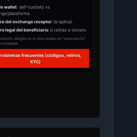
e wallet
: self-custody vs
nge/plataforma.
e del exchange receptor
(si aplica).
e legal del beneficiario
si retiras a tercero.
formación obligatoria, el retiro puede ser “unsuccessful”
a completes.
problemas frecuentes (códigos, retiros,
KYC)