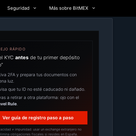
Seguridad
Más sobre BitMEX
EJO RÁPIDO
el KYC
antes
de tu primer depósito
o”
tiva 2FA y prepara tus documentos con
ena luz.
visa que tu ID no esté caducado ni dañado.
vas a retirar a otra plataforma: ojo con el
avel Rule
.
Ver guía de registro paso a paso
vacidad ≠ impunidad: usar un exchange extranjero no
limina obligaciones fiscales si resides en España.