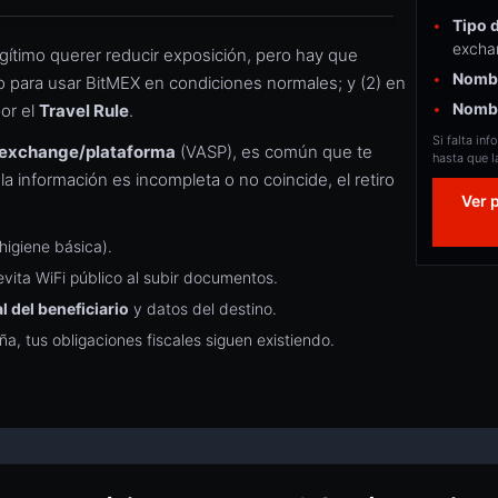
Tipo d
excha
egítimo querer reducir exposición, pero hay que
Nombr
io para usar BitMEX en condiciones normales; y (2) en
Nombr
por el
Travel Rule
.
Si falta in
exchange/plataforma
(VASP), es común que te
hasta que l
 la información es incompleta o no coincide, el retiro
Ver 
igiene básica).
vita WiFi público al subir documentos.
 del beneficiario
y datos del destino.
ña, tus obligaciones fiscales siguen existiendo.