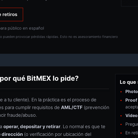
 retiros
ara público en español
to pueden provocar pérdidas rápidas. Esto no es asesoramiento financiero
 por qué BitMEX lo pide?
Lo que 
Photo
a tu cliente). En la práctica es el proceso de
Proof
acepta
s para cumplir requisitos de
AML/CTF
(prevención
ducir fraude/abuso.
Vídeo
Pregu
ra
operar, depositar y retirar
. Lo normal es que te
En ret
 dirección
(o verificación por ubicación del