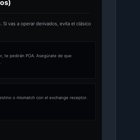
los)
Si vas a operar derivados, evita el clásico
o
dor, te pedirán POA. Asegúrate de que
.
destino o mismatch con el exchange receptor.