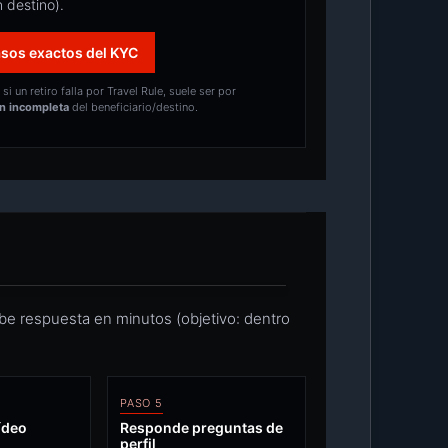
 destino).
asos exactos del KYC
si un retiro falla por Travel Rule, suele ser por
n incompleta
del beneficiario/destino.
cibe respuesta en minutos (objetivo: dentro
PASO 5
ídeo
Responde preguntas de
perfil