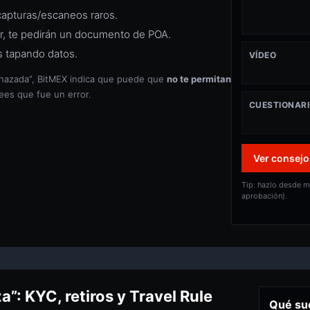
in capturas/escaneos raros.
dor, te pedirán un documento de POA.
dos tapando datos.
VÍDEO
echazada”, BitMEX indica que puede que
no te permitan
ees que fue un error.
CUESTIONAR
Ver consejo
Tip: hazlo desde mó
aprobación).
”: KYC, retiros y Travel Rule
Qué sue