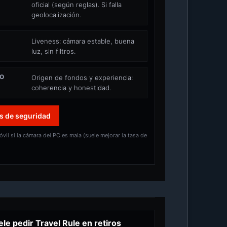
oficial (según reglas). Si falla
geolocalización.
Liveness: cámara estable, buena
luz, sin filtros.
IO
Origen de fondos y experiencia:
coherencia y honestidad.
s de seguridad
vil si la cámara del PC es mala (suele mejorar la tasa de
le pedir Travel Rule en retiros