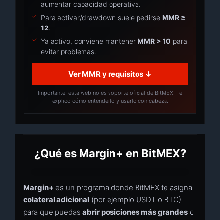
aumentar capacidad operativa.
Para activar/drawdown suele pedirse
MMR ≥
12
.
Ya activo, conviene mantener
MMR > 10
para
evitar problemas.
Ver MMR y requisitos ↓
Importante: esta web no es soporte oficial de BitMEX. Te
explico cómo entenderlo y usarlo con cabeza.
¿Qué es Margin+ en BitMEX?
Margin+
es un programa donde BitMEX te asigna
colateral adicional
(por ejemplo USDT o BTC)
para que puedas
abrir posiciones más grandes
o