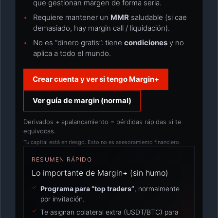
que gestionan margen de forma seria.
Requiere mantener un
MMR
saludable (si cae
demasiado, hay margin call / liquidación).
No es “dinero gratis”: tiene
condiciones
y no
aplica a todo el mundo.
Crear cuenta y ver si tengo Margin+
Ver guía de margin (normal)
Derivados + apalancamiento = pérdidas rápidas si te
equivocas.
Tu capital está en riesgo. Esto no es asesoramiento financiero.
RESUMEN RÁPIDO
Lo importante de Margin+ (sin humo)
Programa para “top traders”
, normalmente
por invitación.
Te asignan colateral extra (USDT/BTC) para