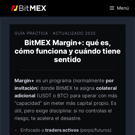
Saltar
Menú
al
contenido
GUÍA PRÁCTICA · ACTUALIZADO 2025
BitMEX Margin+: qué es,
cómo funciona y cuándo tiene
sentido
Margin+
es un programa (normalmente
por
invitación
) donde BitMEX te asigna
colateral
adicional
(USDT o BTC) para operar con más
“capacidad” sin meter más capital propio. Es
útil, pero exige disciplina: si no controlas el
riesgo, te acelera el desastre.
Enfocado a
traders activos
(perps/futuros)