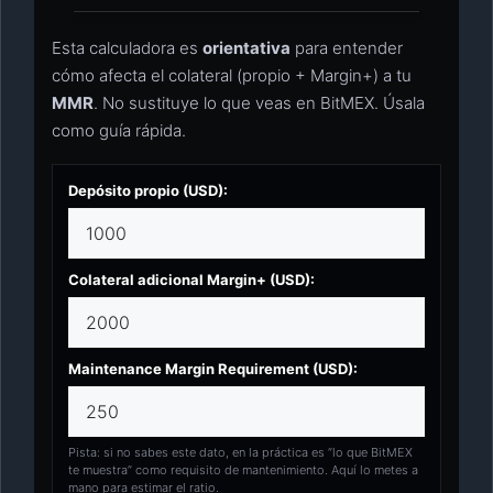
Esta calculadora es
orientativa
para entender
cómo afecta el colateral (propio + Margin+) a tu
MMR
. No sustituye lo que veas en BitMEX. Úsala
como guía rápida.
Depósito propio (USD):
Colateral adicional Margin+ (USD):
Maintenance Margin Requirement (USD):
Pista: si no sabes este dato, en la práctica es “lo que BitMEX
te muestra” como requisito de mantenimiento. Aquí lo metes a
mano para estimar el ratio.